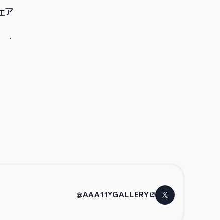
ェア
@AAA11YGALLERY