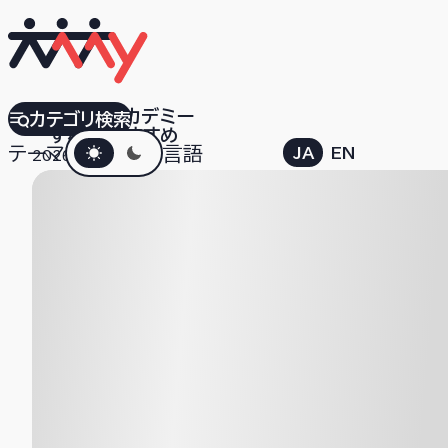
運転支援アカデミー
カテゴリ検索
すべて
おすすめ
ダークモード
テーマ
言語
JA
EN
2026.04.03