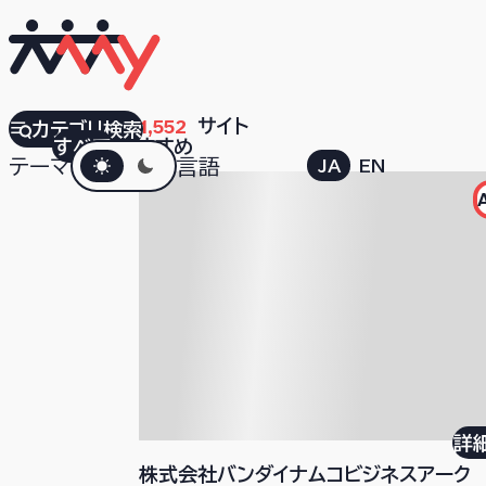
検索結果
1,552
サイト
カテゴリ検索
すべて
おすすめ
ダークモード
テーマ
言語
JA
EN
詳
株式会社バンダイナムコビジネスアーク