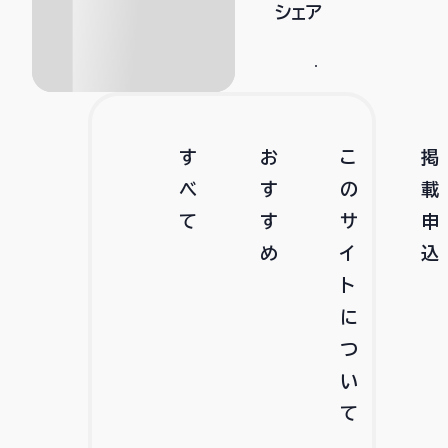
シェア
す
お
こ
掲
べ
す
の
載
て
す
サ
申
め
イ
込
ト
に
つ
い
て