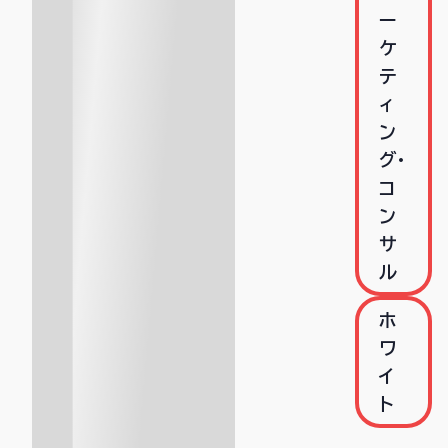
ー
ケ
テ
ィ
ン
グ･
コ
ン
サ
ル
ホ
ワ
イ
ト