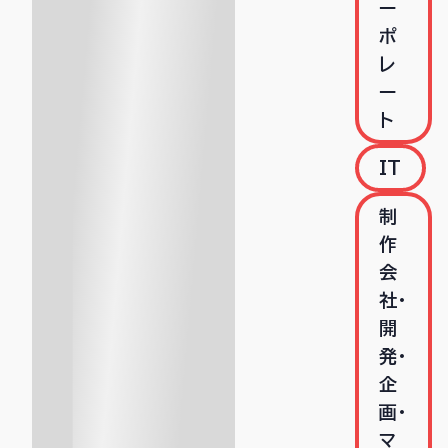
ー
ポ
レ
ー
ト
IT
制
作
会
社･
開
発･
企
画･
マ