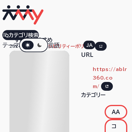
Ablr
カテゴリ検索
すべて
おすすめ
ダークモード
テーマ
言語
JA
EN
2024.05.10
アクセシビリティーポリシー
URL
https://ablr
360.co
m/
カテゴリー
AA
コ