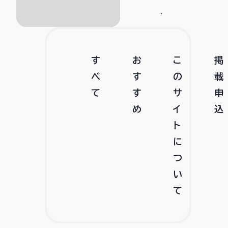
す
お
こ
掲
べ
す
の
載
て
す
サ
申
め
イ
込
ト
に
つ
い
て