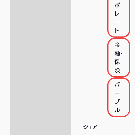
ポ
レ
ー
ト
金
融・
保
険
パ
ー
プ
ル
シェア