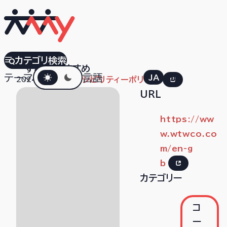
WTW
カテゴリ検索
すべて
おすすめ
ダークモード
テーマ
言語
JA
EN
2024.07.18
アクセシビリティーポリシー
URL
https://ww
w.wtwco.co
m/en-g
b
カテゴリー
コ
ー