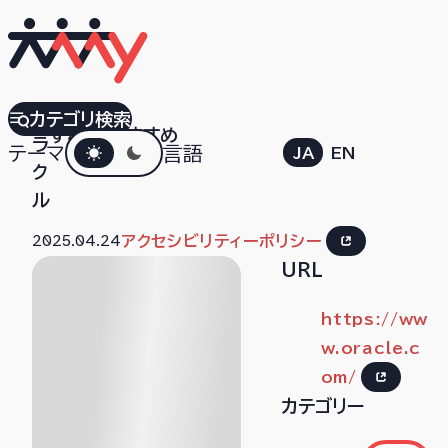
オ
カテゴリ検索
すべて
おすすめ
ダークモード
ラ
テーマ
言語
JA
EN
ク
ル
2025.04.24
アクセシビリティーポリシー
URL
https://ww
w.oracle.c
om/
カテゴリー