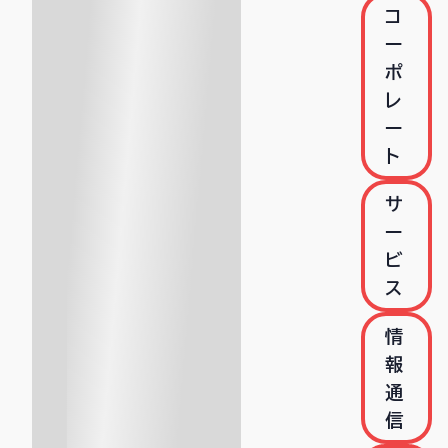
コ
ー
ポ
レ
ー
ト
サ
ー
ビ
ス
情
報
通
信