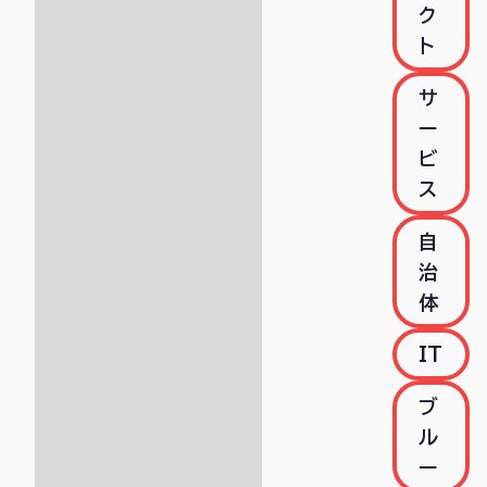
ク
ト
サ
ー
ビ
ス
自
治
体
IT
ブ
ル
ー