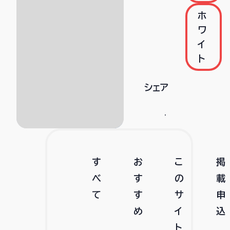
ホ
ワ
イ
ト
シェア
す
お
こ
掲
べ
す
の
載
て
す
サ
申
め
イ
込
ト