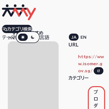
Isomer
カテゴリ検索
すべて
おすすめ
ダークモード
テーマ
言語
JA
EN
2025.11.06
URL
https://ww
w.isomer.g
ov.sg/
カテゴリー
プ
ロ
ダ