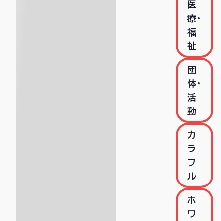
医
療・
福
祉
団
体・
活
動
カ
ラ
フ
ル
ホ
ワ