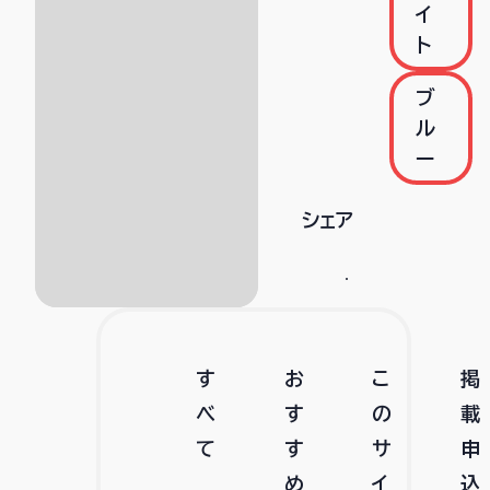
イ
ト
ブ
ル
ー
シェア
す
お
こ
掲
べ
す
の
載
て
す
サ
申
め
イ
込