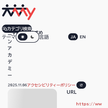
カ
カテゴリ検索
すべて
おすすめ
ダークモード
ー
テーマ
言語
JA
EN
ン
ア
カ
デ
ミ
ー
2025.11.06
アクセシビリティーポリシー
URL
https://ww