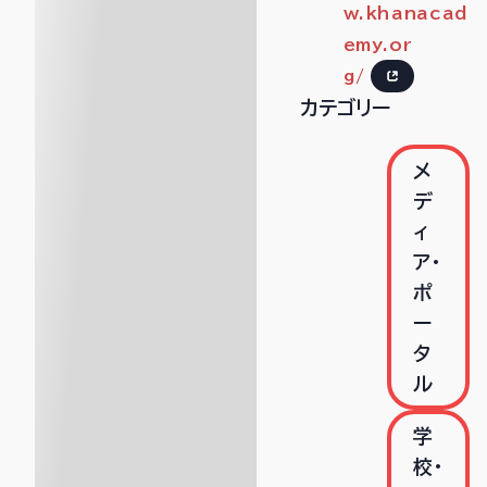
w.khanacad
emy.or
g/
カテゴリー
メ
デ
ィ
ア・
ポ
ー
タ
ル
学
校・