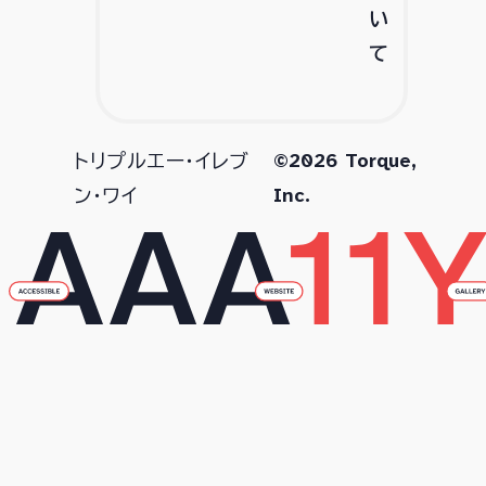
い
て
©2026 Torque,
トリプルエー・イレブ
Inc.
ン・ワイ