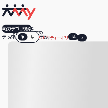
三栄ぷりんと
カテゴリ検索
すべて
おすすめ
ダークモード
テーマ
言語
JA
EN
2026.01.05
アクセシビリティーポリシー