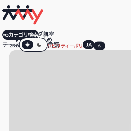
KLMオランダ航空
カテゴリ検索
すべて
おすすめ
ダークモード
テーマ
言語
JA
EN
2026.01.29
アクセシビリティーポリシー