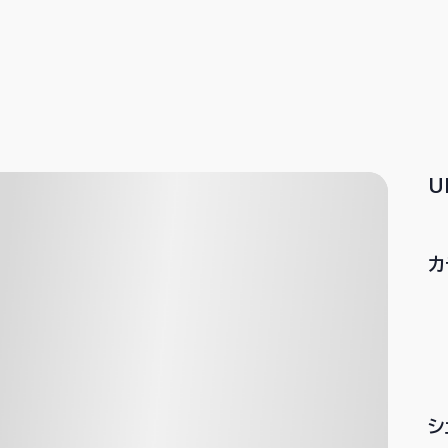
U
カ
シ