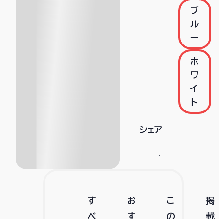
ブ
ル
ー
ホ
ワ
イ
ト
シェア
す
お
こ
掲
べ
す
の
載