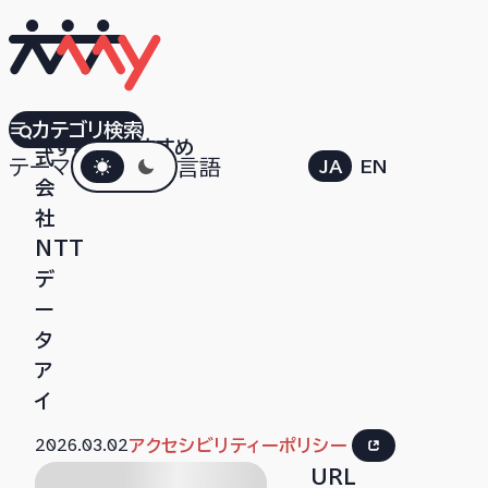
株
カテゴリ検索
すべて
おすすめ
ダークモード
式
テーマ
言語
JA
EN
会
社
NTT
デ
ー
タ
ア
イ
2026.03.02
アクセシビリティーポリシー
URL