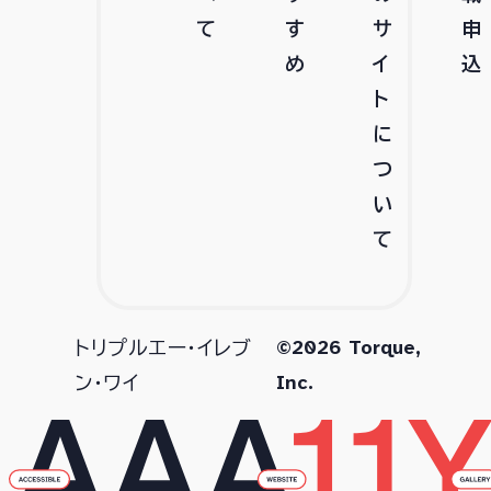
て
す
サ
申
め
イ
込
ト
に
つ
い
て
©2026 Torque,
トリプルエー・イレブ
Inc.
ン・ワイ