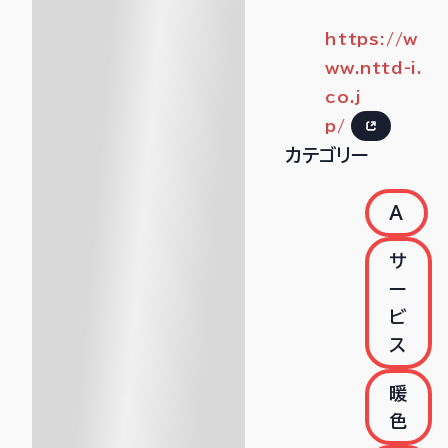
https://w
ww.nttd-i.
co.j
p/
カテゴリー
A
サ
ー
ビ
ス
暖
色