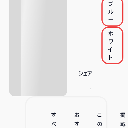
ブ
ル
ー
ホ
ワ
イ
ト
シェア
す
お
こ
掲
べ
す
の
載