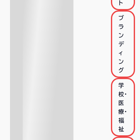
ト
ブ
ラ
ン
デ
ィ
ン
グ
学
校・
医
療・
福
祉