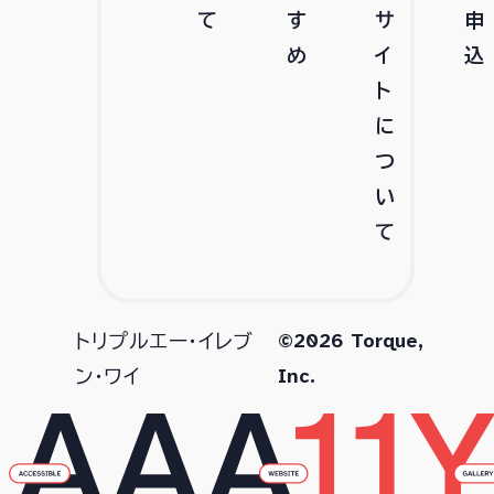
て
す
サ
申
め
イ
込
ト
に
つ
い
て
©2026 Torque,
トリプルエー・イレブ
Inc.
ン・ワイ