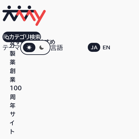
中
カテゴリ検索
すべて
おすすめ
ダークモード
外
テーマ
言語
JA
EN
製
薬
創
業
100
周
年
サ
イ
ト