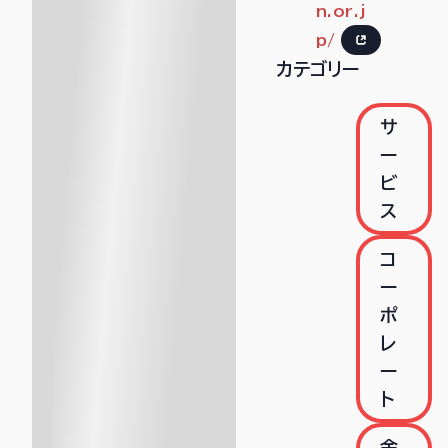
n.or.j
p/
カテゴリー
サ
ー
ビ
ス
コ
ー
ポ
レ
ー
ト
金