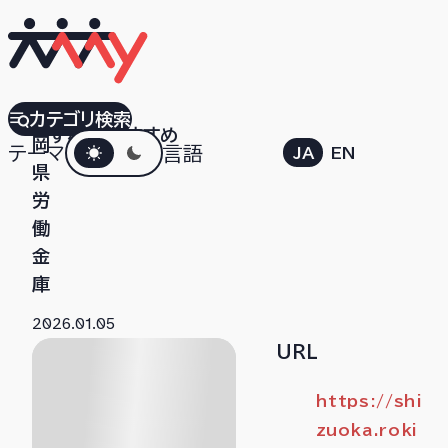
静
カテゴリ検索
すべて
おすすめ
ダークモード
岡
テーマ
言語
JA
EN
県
労
働
金
庫
2026.01.05
URL
https://shi
zuoka.roki