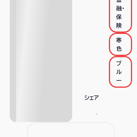
融・
保
険
寒
色
ブ
ル
ー
シェア