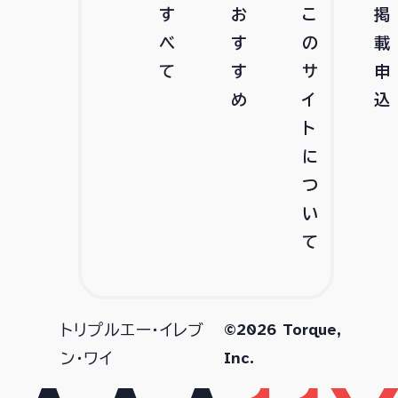
す
お
こ
掲
べ
す
の
載
て
す
サ
申
め
イ
込
ト
に
つ
い
て
©2026 Torque,
トリプルエー・イレブ
Inc.
ン・ワイ