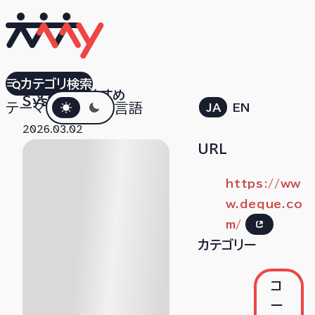
Deque
カテゴリ検索
すべて
おすすめ
ダークモード
Systems
テーマ
言語
JA
EN
2026.03.02
URL
https://ww
w.deque.co
m/
カテゴリー
コ
ー