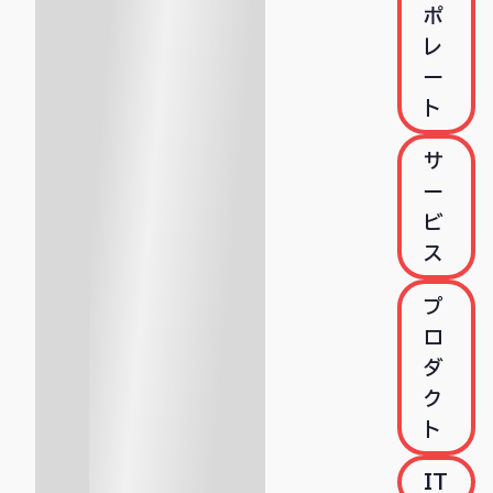
ポ
レ
ー
ト
サ
ー
ビ
ス
プ
ロ
ダ
ク
ト
IT