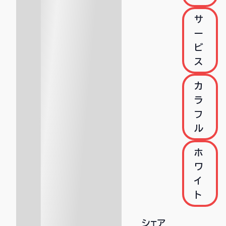
サ
ー
ビ
ス
カ
ラ
フ
ル
ホ
ワ
イ
ト
シェア