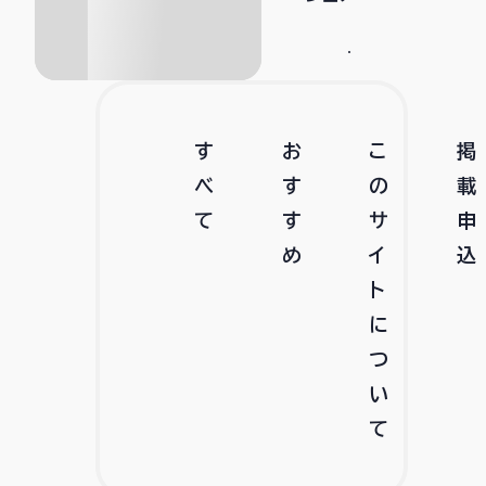
す
お
こ
掲
べ
す
の
載
て
す
サ
申
め
イ
込
ト
に
つ
い
て