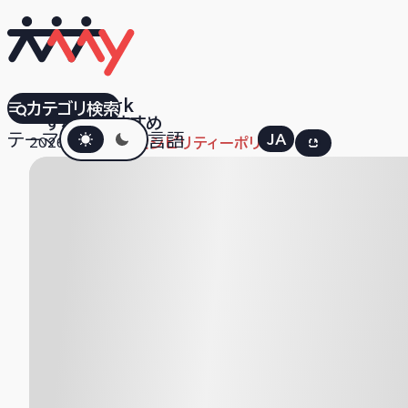
AAArdvark
カテゴリ検索
すべて
おすすめ
ダークモード
テーマ
言語
JA
EN
2026.04.03
アクセシビリティーポリシー