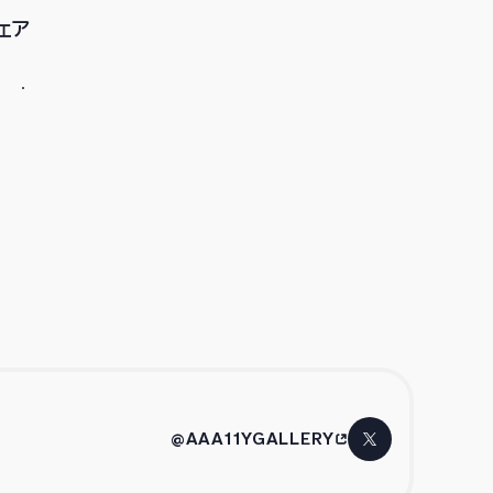
ェア
@AAA11YGALLERY