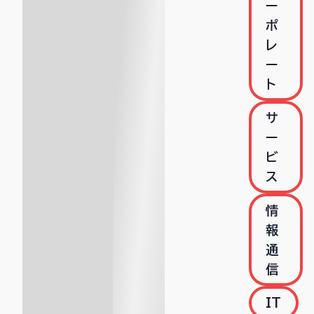
ー
ポ
レ
ー
ト
サ
ー
ビ
ス
情
報
通
信
IT