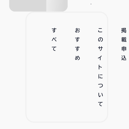
す
お
こ
掲
べ
す
の
載
て
す
サ
申
め
イ
込
ト
に
つ
い
て