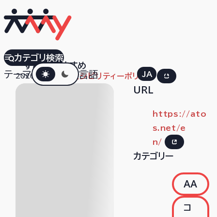
Atos
カテゴリ検索
すべて
おすすめ
ダークモード
テーマ
言語
JA
EN
2026.04.03
アクセシビリティーポリシー
URL
https://ato
s.net/e
n/
カテゴリー
AA
コ