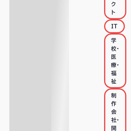
ク
ト
IT
学
校・
医
療・
福
祉
制
作
会
社･
開