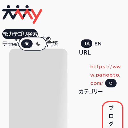
Panopto
カテゴリ検索
すべて
おすすめ
ダークモード
テーマ
言語
JA
EN
2026.04.10
URL
https://ww
w.panopto.
com/
カテゴリー
プ
ロ
ダ