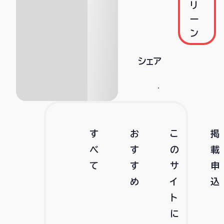
リ
ー
ン
シェア
す
お
こ
掲
べ
す
の
載
て
す
サ
申
め
イ
込
ト
に