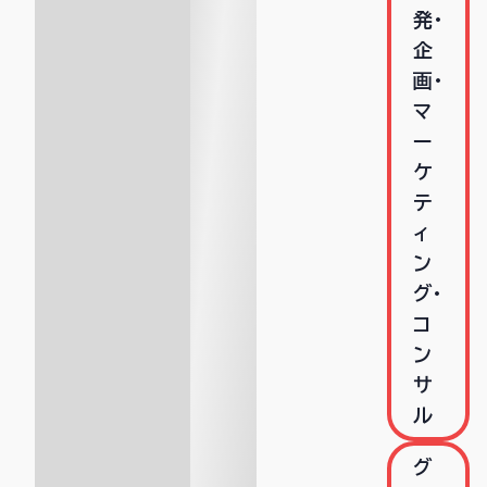
発･
企
画･
マ
ー
ケ
テ
ィ
ン
グ･
コ
ン
サ
ル
グ