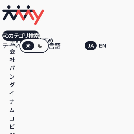
株
カテゴリ検索
すべて
おすすめ
ダークモード
式
テーマ
言語
JA
EN
会
社
バ
ン
ダ
イ
ナ
ム
コ
ビ