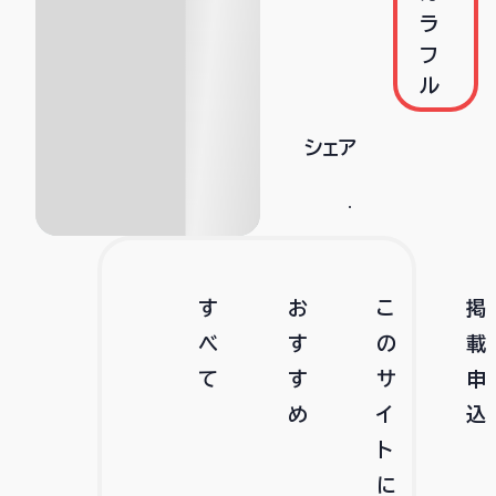
ラ
フ
ル
シェア
す
お
こ
掲
べ
す
の
載
て
す
サ
申
め
イ
込
ト
に