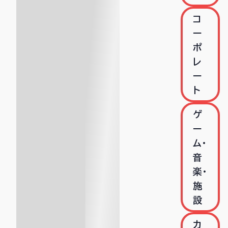
コ
ー
ポ
レ
ー
ト
ゲ
ー
ム・
音
楽・
施
設
カ