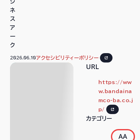
ジ
ネ
ス
ア
ー
ク
2026.06.10
アクセシビリティーポリシー
URL
https://ww
w.bandaina
mco-ba.co.j
p/
カテゴリー
AA