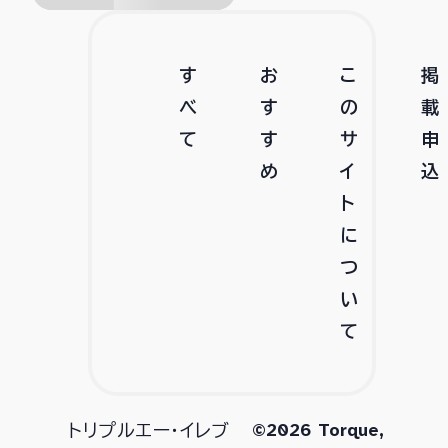
す
お
こ
掲
べ
す
の
載
て
す
サ
申
め
イ
込
ト
に
つ
い
て
©2026 Torque,
トリプルエー・イレブ