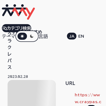
サ
カテゴリ検索
すべて
おすすめ
ダークモード
ク
テーマ
言語
JA
EN
ラ
ク
レ
パ
ス
2023.02.28
URL
https://ww
w.craypas.c