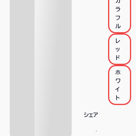
カ
ラ
フ
ル
レ
ッ
ド
ホ
ワ
イ
ト
シェア