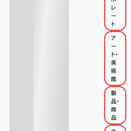
レ
ー
ト
ア
ー
ト・
美
術
館
製
品・
商
品