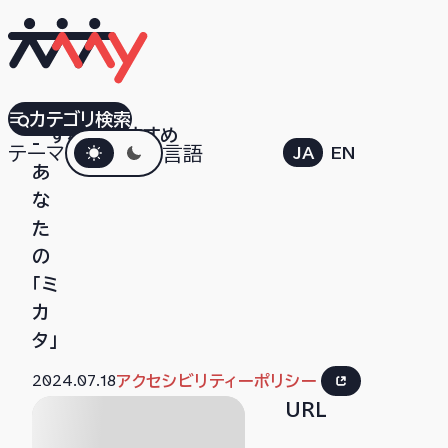
UDCast
カテゴリ検索
すべて
おすすめ
ダークモード
-
テーマ
言語
JA
EN
あ
な
た
の
「ミ
カ
タ」
2024.07.18
アクセシビリティーポリシー
URL