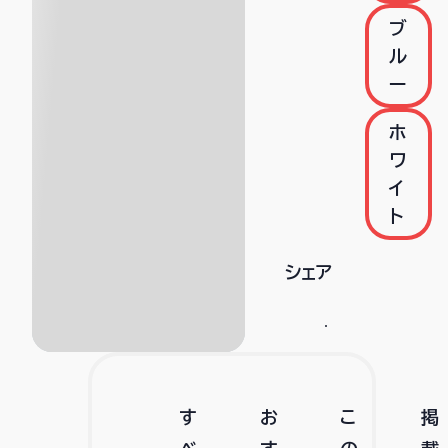
ブ
ル
ー
ホ
ワ
イ
ト
シェア
す
お
こ
掲