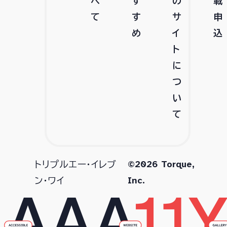
べ
す
の
載
て
す
サ
申
め
イ
込
ト
に
つ
い
て
©2026 Torque,
トリプルエー・イレブ
Inc.
ン・ワイ