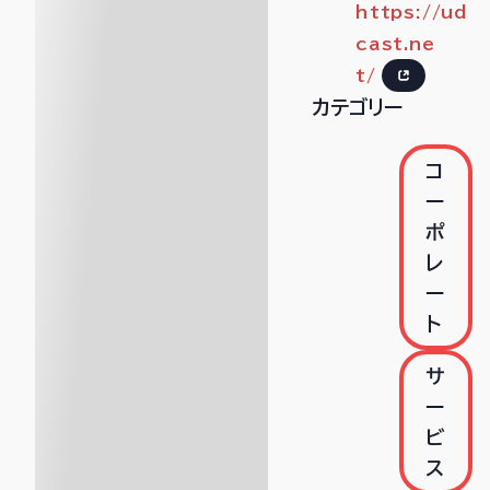
https://ud
cast.ne
t/
カテゴリー
コ
ー
ポ
レ
ー
ト
サ
ー
ビ
ス