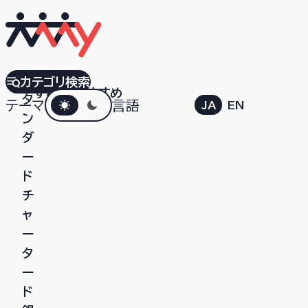
ス
カテゴリ検索
すべて
おすすめ
ダークモード
タ
テーマ
言語
JA
EN
ン
ダ
ー
ド
チ
ャ
ー
タ
ー
ド