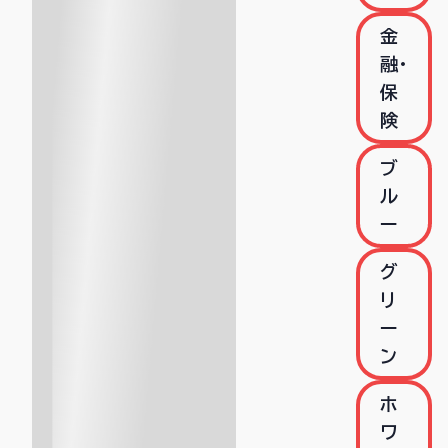
金
融・
保
険
ブ
ル
ー
グ
リ
ー
ン
ホ
ワ