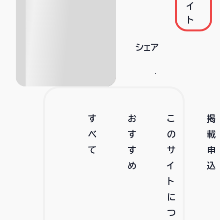
イ
ト
シェア
す
お
こ
掲
べ
す
の
載
て
す
サ
申
め
イ
込
ト
に
つ