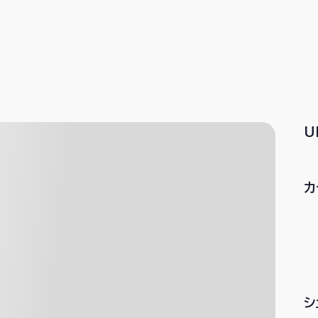
U
カ
シ