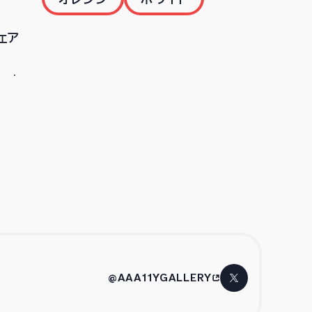
ェア
@AAA11YGALLERY