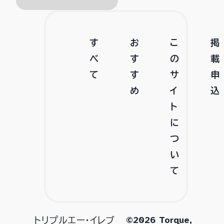
す
お
こ
掲
べ
す
の
載
て
す
サ
申
め
イ
込
ト
に
つ
い
て
©2026 Torque,
トリプルエー・イレブ