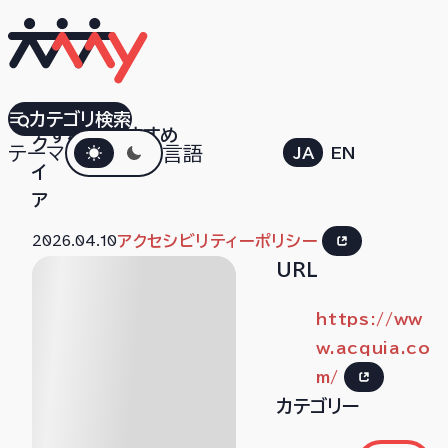
ア
カテゴリ検索
すべて
おすすめ
ダークモード
ク
テーマ
言語
JA
EN
イ
ア
2026.04.10
アクセシビリティーポリシー
URL
https://ww
w.acquia.co
m/
カテゴリー