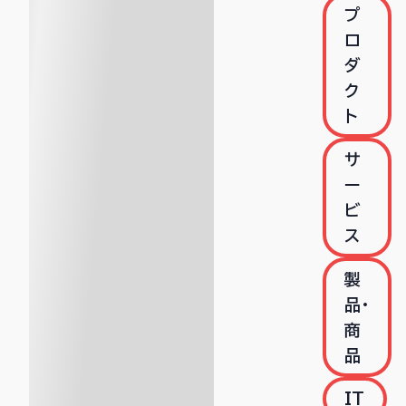
プ
ロ
ダ
ク
ト
サ
ー
ビ
ス
製
品・
商
品
IT