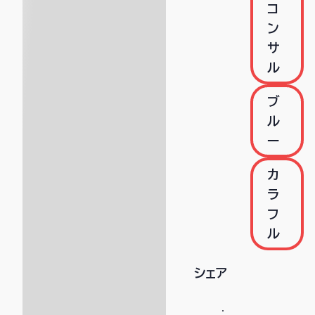
コ
ン
サ
ル
ブ
ル
ー
カ
ラ
フ
ル
シェア