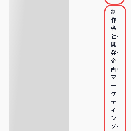
制
作
会
社･
開
発･
企
画･
マ
ー
ケ
テ
ィ
ン
グ･