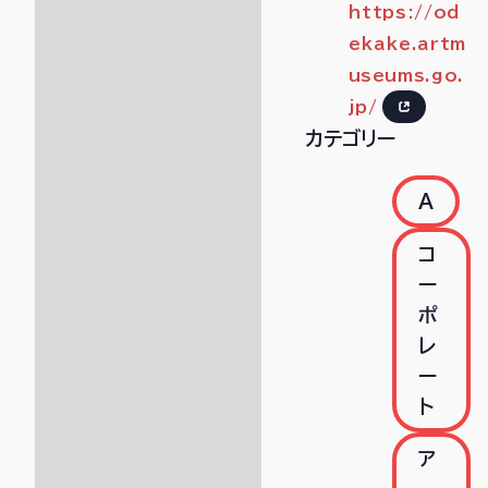
https://od
ekake.artm
useums.go.
jp/
カテゴリー
A
コ
ー
ポ
レ
ー
ト
ア