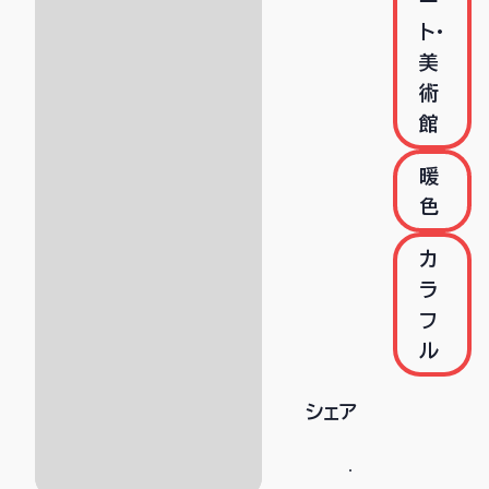
ー
ト・
美
術
館
暖
色
カ
ラ
フ
ル
シェア