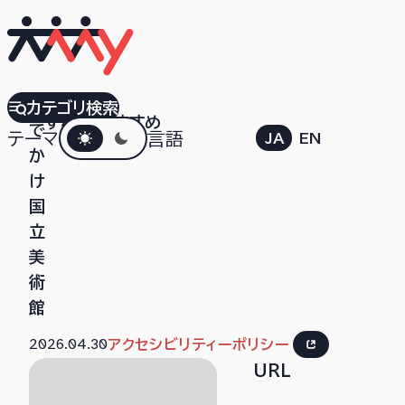
お
カテゴリ検索
すべて
おすすめ
ダークモード
で
テーマ
言語
JA
EN
か
け
国
立
美
術
館
2026.04.30
アクセシビリティーポリシー
URL