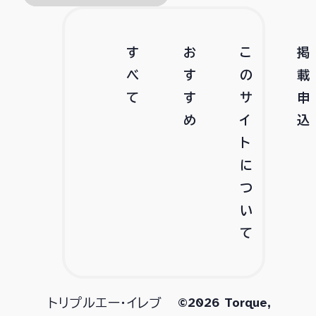
す
お
こ
掲
べ
す
の
載
て
す
サ
申
め
イ
込
ト
に
つ
い
て
©2026 Torque,
トリプルエー・イレブ