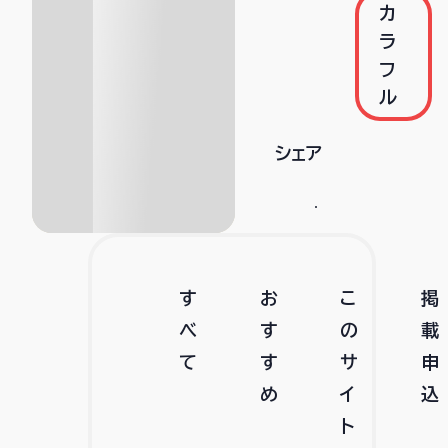
カ
ラ
フ
ル
シェア
す
お
こ
掲
べ
す
の
載
て
す
サ
申
め
イ
込
ト