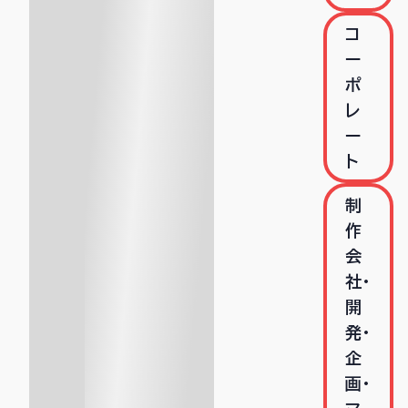
コ
ー
ポ
レ
ー
ト
制
作
会
社･
開
発･
企
画･