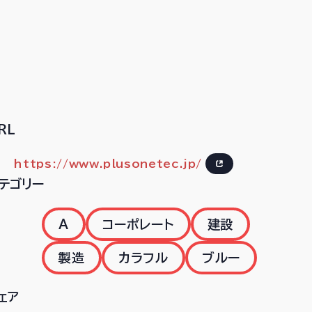
RL
https://www.plusonetec.jp/
テゴリー
A
コーポレート
建設
製造
カラフル
ブルー
ェア