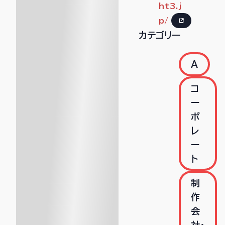
ht3.j
p/
カテゴリー
A
コ
ー
ポ
レ
ー
ト
制
作
会