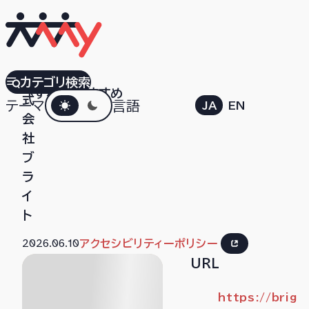
株
カテゴリ検索
すべて
おすすめ
ダークモード
式
テーマ
言語
JA
EN
会
社
ブ
ラ
イ
ト
2026.06.10
アクセシビリティーポリシー
URL
https://brig