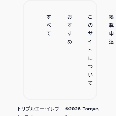
す
お
こ
掲
べ
す
の
載
て
す
サ
申
め
イ
込
ト
に
つ
い
て
©2026 Torque,
トリプルエー・イレブ