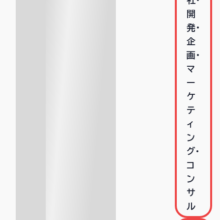
社･
開
発･
企
画･
マ
ー
ケ
テ
ィ
ン
グ･
コ
ン
サ
ル