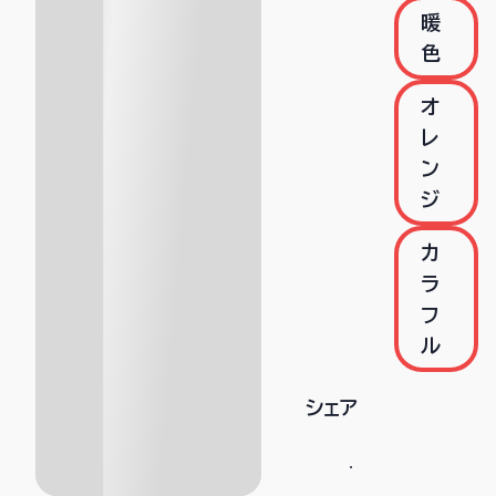
暖
色
オ
レ
ン
ジ
カ
ラ
フ
ル
シェア