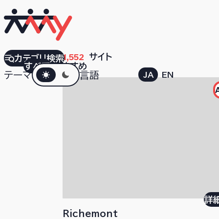
検索結果
1,552
サイト
カテゴリ検索
すべて
おすすめ
ダークモード
テーマ
言語
JA
EN
詳
Richemont